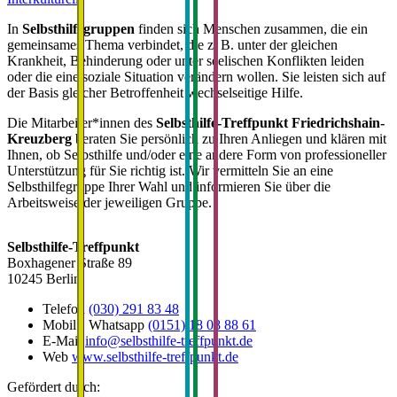
In
Selbsthilfegruppen
finden sich Menschen zusammen, die ein
gemeinsames Thema verbindet, die z. B. unter der gleichen
Krankheit, Behinderung oder unter seelischen Konflikten leiden
oder die eine soziale Situation verändern wollen. Sie leisten sich auf
der Basis gleicher Betroffenheit wechselseitige Hilfe.
Die Mitarbeiter*innen des
Selbsthilfe-Treffpunkt Friedrichshain-
Kreuzberg
beraten Sie persönlich zu Ihren Anliegen und klären mit
Ihnen, ob Selbsthilfe und/oder eine andere Form von professioneller
Unterstützung für Sie richtig ist. Wir vermitteln Sie an eine
Selbsthilfegruppe Ihrer Wahl und informieren Sie über die
Arbeitsweise der jeweiligen Gruppe.
Selbsthilfe-Treffpunkt
Boxhagener Straße 89
10245 Berlin
Telefon
(030) 291 83 48
Mobil • Whatsapp
(0151) 18 08 88 61
E-Mail
info@selbsthilfe-treffpunkt.de
Web
www.selbsthilfe-treffpunkt.de
Gefördert durch: